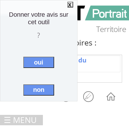
Donner votre avis sur
cet outil
Territoire
?
Ajoutez vos territoires :
CC Coeur et Coteaux du
oui
Comminges
non



☰ MENU